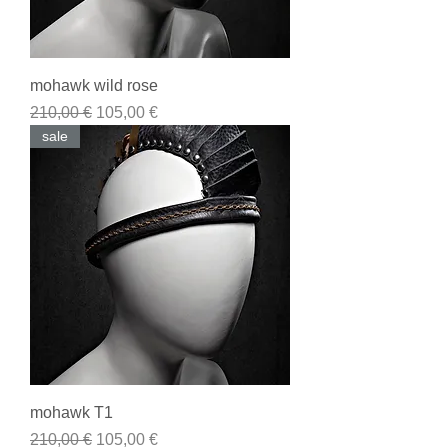
mohawk wild rose
Prezzo regolare
Prezzo scontato
210,00 €
105,00 €
sale
mohawk T1
Prezzo regolare
Prezzo scontato
210,00 €
105,00 €