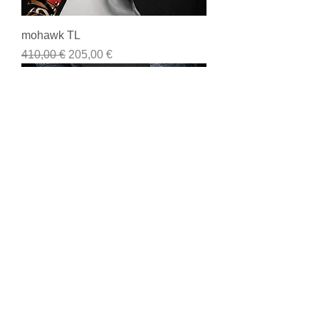
mohawk TL
Prezzo regolare
Prezzo scontato
410,00 €
205,00 €
Blue Bunny
Esaurito