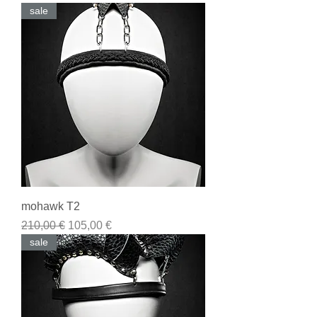
sale
mohawk T2
Prezzo regolare
Prezzo scontato
210,00 €
105,00 €
sale