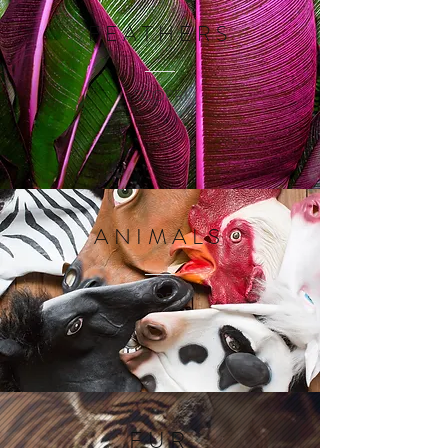
FEATHERS
SCOPRI
ANIMALS
SCOPRI
FUR