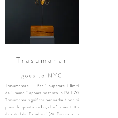
Trasumanar
goes to NYC
Trasumanare. - Per " superare i limiti
dell'umano " appare soltanto in Pd I 70
Trasumanar significar per verba / non si
poria. In questo verbo, che " ispira tutto
il canto I del Paradiso " (M. Pecoraro, in