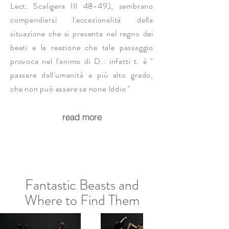
Lect. Scaligera III 48-49), sembrano
compendiarsi l'eccezionalità della
situazione che si presenta nel regno dei
beati e la reazione che tale passaggio
provoca nel l'animo di D.: infatti t. è "
passare dall'umanità a più alto grado,
che non può essere se none Iddio "
read more
Fantastic Beasts and
Where to Find Them